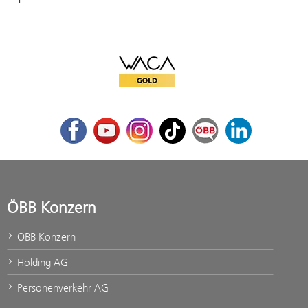
WACA Gold
Facebook
Youtube
Instagram
TikTok
ÖBB Corporate Blog
LinkedIn
ÖBB Konzern
ÖBB Konzern
Holding AG
Personenverkehr AG