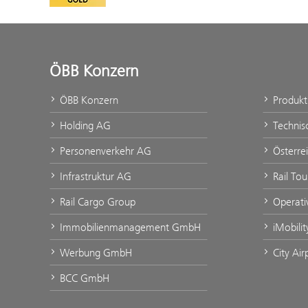
ÖBB Konzern
ÖBB Konzern
Produk
Holding AG
Technis
Personenverkehr AG
Österre
Infrastruktur AG
Rail To
Rail Cargo Group
Operati
Immobilienmanagement GmbH
iMobili
Werbung GmbH
City Ai
BCC GmbH