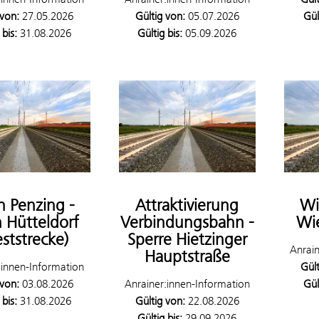
 von:
27.05.2026
Gültig von:
05.07.2026
Gül
 bis:
31.08.2026
Gültig bis:
05.09.2026
 Penzing -
Attraktivierung
Wi
 Hütteldorf
Verbindungsbahn -
Wie
ststrecke)
Sperre Hietzinger
Anrain
Hauptstraße
:innen-Information
Gült
 von:
03.08.2026
Anrainer:innen-Information
Gül
 bis:
31.08.2026
Gültig von:
22.08.2026
Gültig bis:
29.09.2026