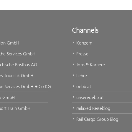
Channels
tion GmbH
Konzern
che Services GmbH
Presse
ichische Postbus AG
Jobs & Karriere
urs Touristik GmbH
Lehre
ve Services GmbH & Co KG
oebb.at
ty GmbH
unsereoebb.at
rport Train GmbH
railaxed Reiseblog
Rail Cargo Group Blog