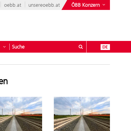
oebb.at
unsereoebb.at
ÖBB Konzern
Suche
DE
nen & Mehr
öffnen für Geschäftspartner
Untermenü öffnen für Kontakt
en