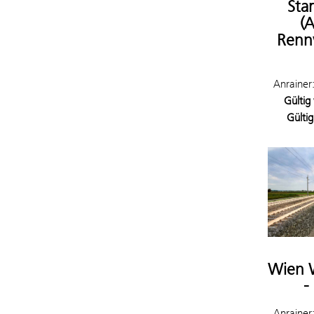
Sta
(
Renn
Anrainer
Gültig
Gültig
Wien 
-
Anrainer