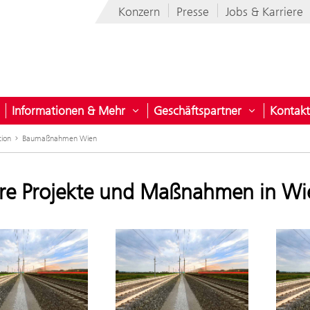
Konzern
Presse
Jobs & Karriere
Informationen & Mehr
Geschäftspartner
Kontakt
nehmen
ntermenü öffnen für Projekte für Österreich
Untermenü öffnen für Informatio
Untermenü 
tion
Baumaßnahmen Wien
re Projekte und Maßnahmen in Wi