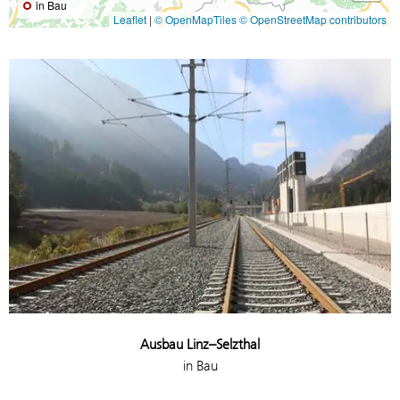
in Bau
Leaflet
|
© OpenMapTiles
© OpenStreetMap contributors
Ausbau Linz–Selzthal
in Bau