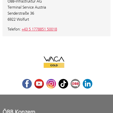
ÖBB-Infrastruktur AG
Terminal Service Austria
Senderstraße 36
6922 Wolfurt
Telefon:
+43 5 1778851 50018
WACA Gold
Facebook
Youtube
Instagram
TikTok
ÖBB Corporate Blog
LinkedIn
ÖBB Konzern