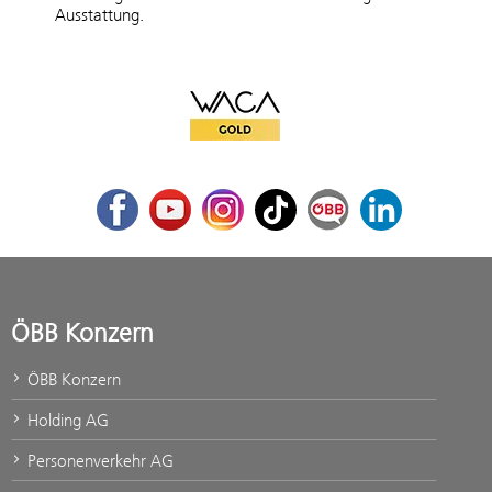
Ausstattung.
WACA Gold
Facebook
Youtube
Instagram
TikTok
ÖBB Corporate Blog
LinkedIn
ÖBB Konzern
ÖBB Konzern
Holding AG
Personenverkehr AG