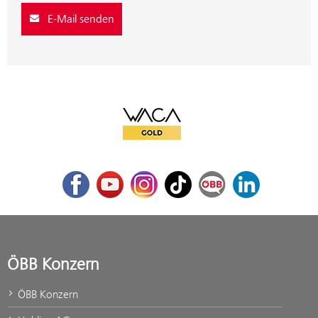
E-Mail senden
WACA Gold
Facebook
Youtube
Instagram
TikTok
ÖBB Corporate Blog
LinkedIn
ÖBB Konzern
ÖBB Konzern