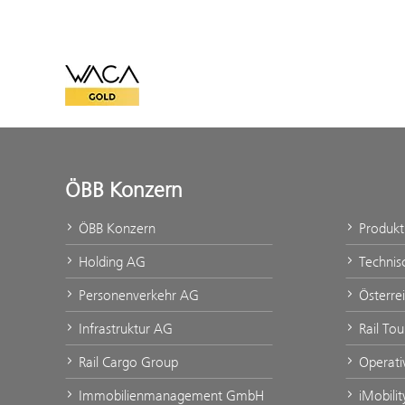
WACA Gold
ÖBB Konzern
ÖBB Konzern
Produk
Holding AG
Technis
Personenverkehr AG
Österre
Infrastruktur AG
Rail To
Rail Cargo Group
Operati
Immobilienmanagement GmbH
iMobili