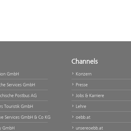
Channels
tion GmbH
Konzern
che Services GmbH
Presse
ichische Postbus AG
Jobs & Karriere
urs Touristik GmbH
Lehre
ve Services GmbH & Co KG
oebb.at
ty GmbH
unsereoebb.at