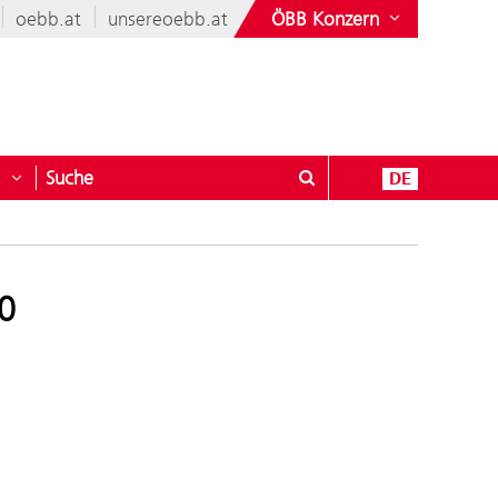
oebb.at
unsereoebb.at
ÖBB Konzern
Suche
DE
nen & Mehr
öffnen für Geschäftspartner
Untermenü öffnen für Kontakt
40