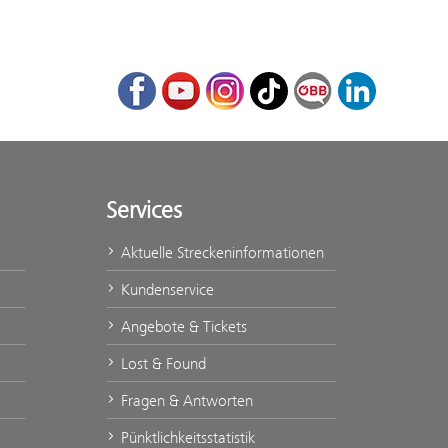
Facebook
Youtube
Instagram
TikTok
ÖBB Corporate Bl
LinkedIn
Services
Aktuelle Streckeninformationen
Kundenservice
Angebote & Tickets
Lost & Found
Fragen & Antworten
Pünktlichkeitsstatistik