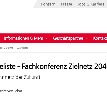
Konzern
Presse
Jobs & Karriere
Informationen & Mehr
Geschäftspartner
Kontakt
nehmen
ntermenü öffnen für Projekte für Österreich
Untermenü öffnen für Informatio
Untermenü 
der Zukunft
Warteliste
liste - Fachkonferenz Zielnetz 20
hnnetz der Zukunft
nicht verfügbar