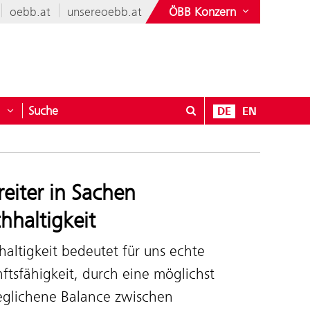
oebb.at
unsereoebb.at
ÖBB Konzern
Suche
DE
EN
nen & Mehr
öffnen für Geschäftspartner
Untermenü öffnen für Kontakt
reiter in Sachen
hhaltigkeit
altigkeit bedeutet für uns echte
ftsfähigkeit, durch eine möglichst
eglichene Balance zwischen