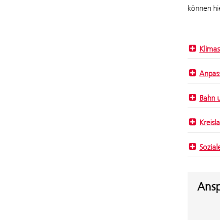
können hie
Klimas
Anpas
Bahn 
Kreisl
Sozial
Ansp