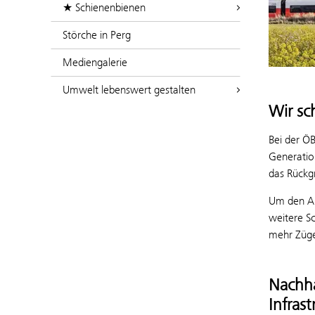
★ Schienenbienen
Störche in Perg
Mediengalerie
Umwelt lebenswert gestalten
Wir sc
Bei der ÖB
Generation
das Rückgr
Um den An
weitere Sc
mehr Züge
Nachha
Infrast