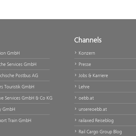
Channels
tion GmbH
Konzern
che Services GmbH
Presse
ichische Postbus AG
Jobs & Karriere
urs Touristik GmbH
Lehre
ve Services GmbH & Co KG
oebb.at
ty GmbH
unsereoebb.at
rport Train GmbH
railaxed Reiseblog
Rail Cargo Group Blog