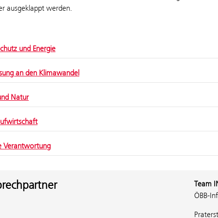
r ausgeklappt werden.­­­­
chutz und Energie
sung an den Klimawandel
und Natur
aufwirtschaft
e Verantwortung
rechpartner
Team I
ÖBB-Inf
Praters