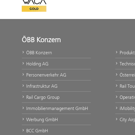
WACA Gold
ÖBB Konzern
ÖBB Konzern
Produk
Holding AG
Technis
Personenverkehr AG
Österre
Infrastruktur AG
Rail To
Rail Cargo Group
Operati
Immobilienmanagement GmbH
iMobili
Werbung GmbH
City Ai
BCC GmbH