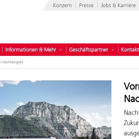
Konzern
Presse
Jobs & Karriere
Informationen & Mehr
Geschäftspartner
Kontakt
nehmen
ntermenü öffnen für Projekte für Österreich
Untermenü öffnen für Informatio
Untermenü 
n Nachhaltigkeit
Vor
Nac
Nachh
Zukun
ausg