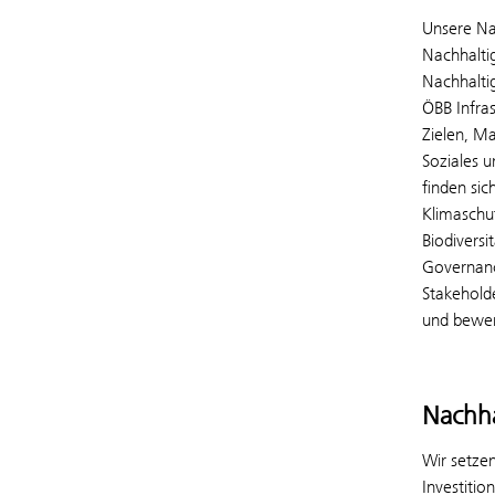
Unsere Nac
Nachhalti
Nachhaltig
ÖBB Infras
Zielen, M
Soziales 
finden si
Klimaschu
Biodiversi
Governance
Stakehold
und bewer
Nachha
Wir setze
Investitio