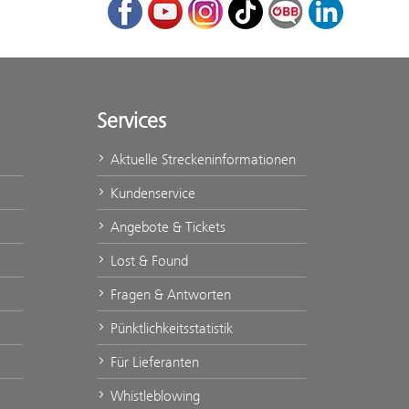
Facebook
Youtube
Instagram
TikTok
ÖBB Corporate Bl
LinkedIn
Services
Aktuelle Streckeninformationen
Kundenservice
Angebote & Tickets
Lost & Found
Fragen & Antworten
Pünktlichkeitsstatistik
Für Lieferanten
Whistleblowing