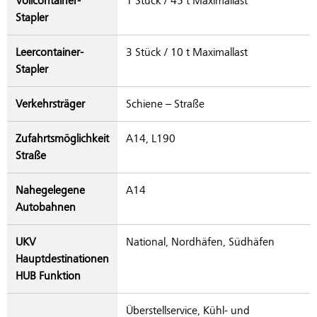
Vollcontainer-
1 Stück / 45 t Maximallast
Stapler
Leercontainer-
3 Stück / 10 t Maximallast
Stapler
Verkehrsträger
Schiene – Straße
Zufahrtsmöglichkeit
A14, L190
Straße
Nahegelegene
A14
Autobahnen
UKV
National, Nordhäfen, Südhäfen
Hauptdestinationen
HUB Funktion
Überstellservice, Kühl- und