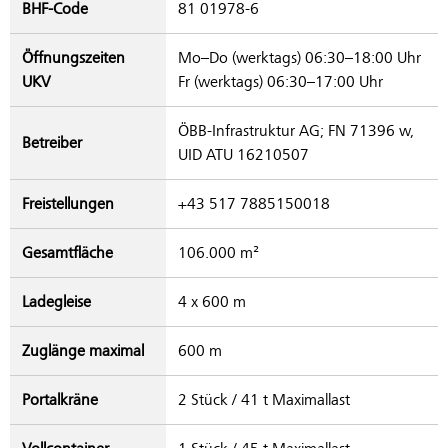
BHF-Code
81 01978-6
Öffnungszeiten
Mo–Do (werktags) 06:30–18:00 Uhr
UKV
Fr (werktags) 06:30–17:00 Uhr
ÖBB-Infrastruktur AG; FN 71396 w,
Betreiber
UID ATU 16210507
Freistellungen
+43 517 7885150018
Gesamtfläche
106.000 m²
Ladegleise
4 x 600 m
Zuglänge maximal
600 m
Portalkräne
2 Stück / 41 t Maximallast