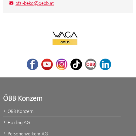
bfzi-beko@oebb.at
WACA Gold
Facebook
Youtube
Instagram
TikTok
ÖBB Corporate Blog
LinkedIn
ÖBB Konzern
ÖBB Konzern
Holding AG
Personenverkehr AG