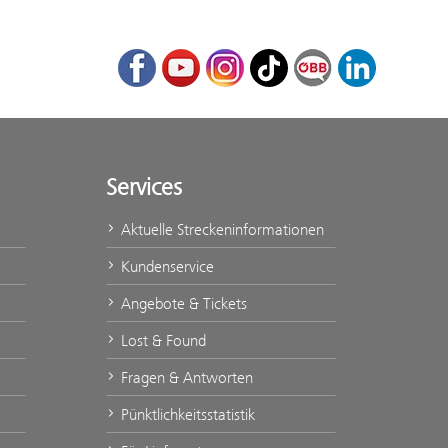
Facebook
Youtube
Instagram
TikTok
ÖBB Corporate Bl
LinkedIn
Services
Aktuelle Streckeninformationen
Kundenservice
Angebote & Tickets
Lost & Found
Fragen & Antworten
Pünktlichkeitsstatistik