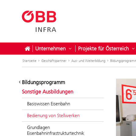
Unternehmen
Projekte für Österreich
Untermenü öffnen für Unter
U
Startseite
Geschäftspartner
Aus- und Weiterbildung
Bildungsprogram
Bildungsprogramm
Sonstige Ausbildungen
Basiswissen Eisenbahn
Bedienung von Stellwerken
Grundlagen
Eisenbahninfrastrukturtechnik