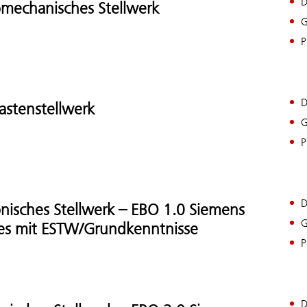
D
omechanisches Stellwerk
G
P
D
astenstellwerk
G
P
D
onisches Stellwerk – EBO 1.0 Siemens
G
es mit ESTW/Grundkenntnisse
P
D