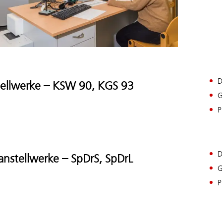
D
tellwerke – KSW 90, KGS 93
G
P
D
anstellwerke – SpDrS, SpDrL
G
P