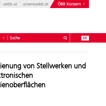
oebb.at
unsereoebb.at
ÖBB Konzern
Suche
DE
nen & Mehr
öffnen für Geschäftspartner
Untermenü öffnen für Kontakt
ienung von Stellwerken und
ktronischen
ienoberflächen