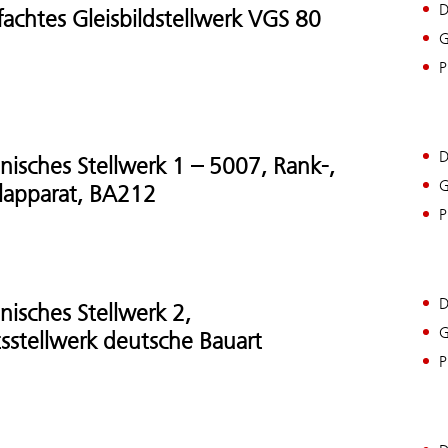
D
fachtes Gleisbildstellwerk VGS 80
G
P
D
isches Stellwerk 1 – 5007, Rank-,
G
lapparat, BA212
P
D
isches Stellwerk 2,
G
tsstellwerk deutsche Bauart
P