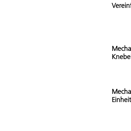
Verein
Mechan
Knebe
Mechan
Einhei