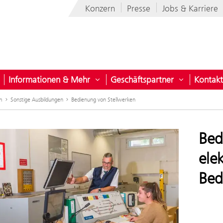
Konzern
Presse
Jobs & Karriere
Informationen & Mehr
Geschäftspartner
Kontakt
nehmen
ntermenü öffnen für Projekte für Österreich
Untermenü öffnen für Informatio
Untermenü 
m
Sonstige Ausbildungen
Bedienung von Stellwerken
Bed
ele
Bed