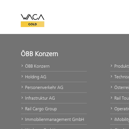
WACA Gold
ÖBB Konzern
ÖBB Konzern
Produk
Holding AG
Technis
Personenverkehr AG
Österre
Infrastruktur AG
Rail To
Rail Cargo Group
Operati
Immobilienmanagement GmbH
iMobili