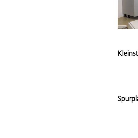
Kleins
Spurpl