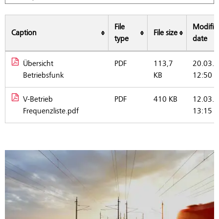
File
Modific
Caption
File size
type
date
Übersicht
PDF
113,7
20.03.2
Information on operational mobile radio
Betriebsfunk
KB
12:50
V-Betrieb
PDF
410 KB
12.03.2
Frequenzliste.pdf
13:15