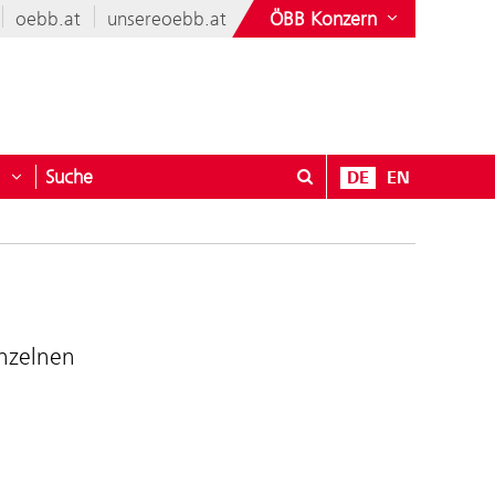
oebb.at
unsereoebb.at
ÖBB Konzern
Suche
DE
EN
nen & Mehr
öffnen für Geschäftspartner
Untermenü öffnen für Kontakt
inzelnen