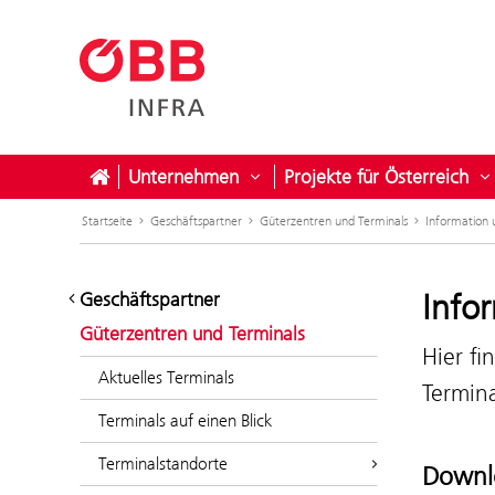
Unternehmen
Projekte für Österreich
Untermenü öffnen für Unter
U
Startseite
Geschäftspartner
Güterzentren und Terminals
Information
Info
Geschäftspartner
Güterzentren und Terminals
Hier f
Aktuelles Terminals
Termina
Terminals auf einen Blick
Terminalstandorte
Downlo