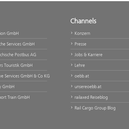
Channels
tion GmbH
Konzern
che Services GmbH
Presse
ichische Postbus AG
Jobs & Karriere
urs Touristik GmbH
Lehre
ve Services GmbH & Co KG
oebb.at
ty GmbH
unsereoebb.at
rport Train GmbH
railaxed Reiseblog
Rail Cargo Group Blog