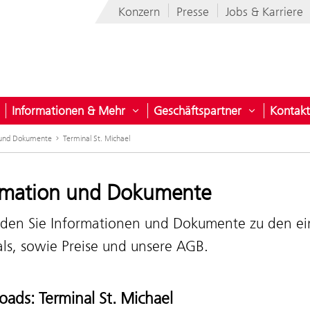
Konzern
Presse
Jobs & Karriere
Informationen & Mehr
Geschäftspartner
Kontakt
nehmen
ntermenü öffnen für Projekte für Österreich
Untermenü öffnen für Informatio
Untermenü 
 und Dokumente
Terminal St. Michael
rmation und Dokumente
inden Sie Informationen und Dokumente zu den e
ls, sowie Preise und unsere AGB.
ads: Terminal St. Michael