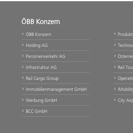
ÖBB Konzern
ÖBB Konzern
Produk
Holding AG
Technis
Personenverkehr AG
Österre
Infrastruktur AG
Rail To
Rail Cargo Group
Operati
Immobilienmanagement GmbH
iMobili
Werbung GmbH
City Ai
BCC GmbH